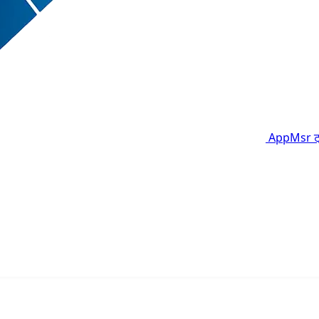
AppMsr
ट