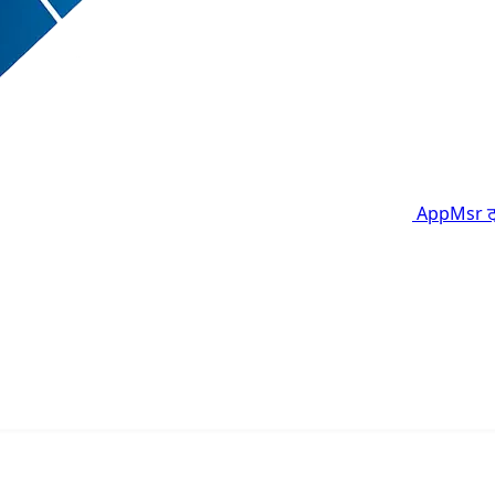
AppMsr
ट